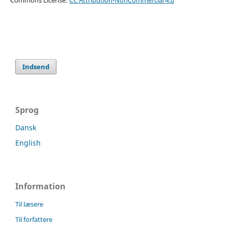
Commons License:
CC Attribution-NonCommercial 4.0
Indsend
Sprog
Dansk
English
Information
Til læsere
Til forfattere