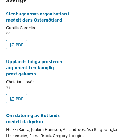
Stenhuggarnas organisation i
medeltidens Östergötland
Gunilla Gardelin
59
PDF
Upplands tidiga prosterier –
argument i en kunglig
prestigekamp
Christian Lovén
71
PDF
Om datering av Gotlands
medeltida kyrkor
Heikki Ranta, Joakim Hansson, Alf Lindroos, Åsa Ringbom, Jan
Heinemeier, Fiona Brock, Gregory Hodgins