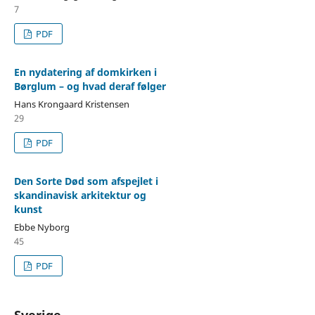
7
PDF
En nydatering af domkirken i
Børglum – og hvad deraf følger
Hans Krongaard Kristensen
29
PDF
Den Sorte Død som afspejlet i
skandinavisk arkitektur og
kunst
Ebbe Nyborg
45
PDF
Sverige