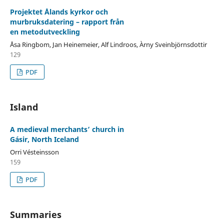
Projektet Ålands kyrkor och
murbruksdatering – rapport från
en metodutveckling
Åsa Ringbom, Jan Heinemeier, Alf Lindroos, Àrny Sveinbjörnsdottir
129
PDF
Island
A medieval merchants’ church in
Gásir, North Iceland
Orri Vésteinsson
159
PDF
Summaries