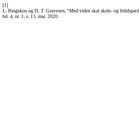
[1]
L. Ringskou og D. T. Gravesen, “Med viden skal skole- og fritidspædag
bd. 4, nr. 1, s. 13, mar. 2020.