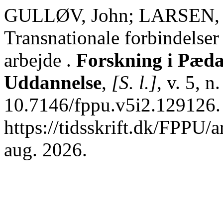
GULLØV, John; LARSEN, V
Transnationale forbindelse
arbejde .
Forskning i Pæda
Uddannelse
,
[S. l.]
, v. 5, n
10.7146/fppu.v5i2.129126.
https://tidsskrift.dk/FPPU/
aug. 2026.